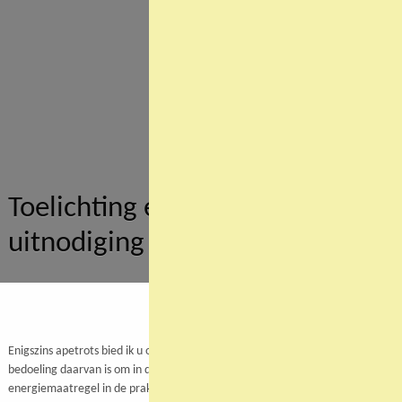
Toelichting eerste
uitnodiging 2021
HOME
BERICHTGEVING
TOELICHTING EERSTE UITNODIGING 2021
Enigszins apetrots bied ik u onze nieuwe
milieu-actie
GasHelder
aan. De
bedoeling daarvan is om in de praktijk na te gaan wat een bepaalde
energiemaatregel in de praktijk opgeleverd heeft.